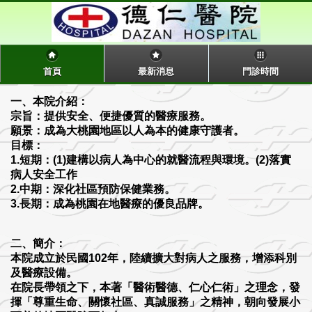
首頁
最新消息
門診時間
一、本院介紹：
宗旨：提供安全、便捷優質的醫療服務。
願景：成為大桃園地區以人為本的健康守護者。
目標：
1.短期：(1)建構以病人為中心的就醫流程與環境。(2)落實
病人安全工作
2.中期：深化社區預防保健業務。
3.長期：成為桃園在地醫療的優良品牌。
二、簡介：
本院成立於民國102年，陸續擴大對病人之服務，增添科別
及醫療設備。
在院長帶領之下，本著「醫術醫德、仁心仁術」之理念，發
揮「尊重生命、關懷社區、真誠服務」之精神，朝向發展小