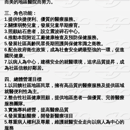
而美的地區醫院而努力。
三、角色功能：
1.提供快捷便利、優質的醫療服務。
2.關懷弱勢兒童，發展兒童早期療育。
3.照顧結石患者，設立震波碎石中心。
4.推動本院附近工廠健康檢查及預防保健服務。
5.發展社區高齡民眾長期照護與保健常識之衛教。
6.配合政府衛生政策，成為社會安全網最堅強的一環，促進
國民健康。
7.以病人為中心，建構安全的就醫環境，追求品質提昇，成
為社區信賴好鄰居。
四、總體營運目標
1.以回饋社區地區民眾，擁有高品質的醫療服務及提供區域
就醫便利性為主。
2.整合性社區健康照顧，提供地區患者一個優質、完善醫療
服務團隊。
3.實施專科經營，提高醫療品質
4.發展重點醫療，開發新醫療項目
5.尊重病人權利及尊嚴，維護就醫安全走向以病人為中心的
服務