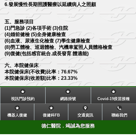
6.發展慢性長期照護醫療以延續病人之照顧
五、服務項目
(1)門急診 (2)各項手術 (3)住院
(4)婚前健檢 (5)全身健康檢查
(6)血液、尿液生化檢查 (7)學生健康檢查
(8)勞工體檢、巡迴體檢、汽機車駕照人員體格檢查
(9)復健(包括感官統合.成長發育.體適能)
六、本院健保床
本院健保床(不收費)比率：76.67%
本院健保床(收差額)比率：23.33%
視訊門診預約
網路掛號
Covid-19疫苗接種
機器人復健
復健科FB
交通資訊
聯絡我們
德仁醫院．竭誠為您服務