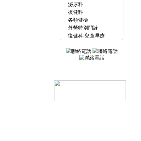
泌尿科
復健科
各類健檢
外勞特別門診
復健科-兒童早療
本網站為德仁
院址：桃園市
請尊重