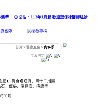
收費標準
◎ 公告：113年1月起 歡迎聖保祿醫師駐診
首頁
> 醫療服務 >
內科系
字級設定
血便)、胃食道逆流、胃十二指腸
結石、便秘、腸躁症、痔瘡等
時間短