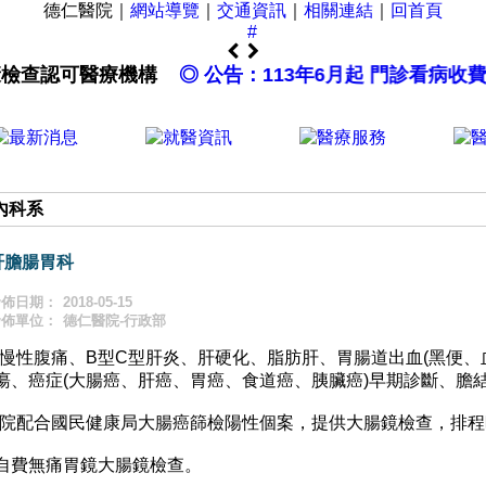
德仁醫院｜
網站導覽
｜
交通資訊
｜
相關連結
｜
回首頁
健康檢查認可醫療機構
◎ 公告：113年6月起 門診看病
內科系
肝膽腸胃科
發佈日期：
2018-05-15
發佈單位：
德仁醫院-行政部
急慢性腹痛、B型C型肝炎、肝硬化、脂肪肝、胃腸道出血(黑便、
瘍、癌症(大腸癌、肝癌、胃癌、食道癌、胰臟癌)早期診斷、膽
本院配合國民健康局大腸癌篩檢陽性個案，提供大腸鏡檢查，排程
自費無痛胃鏡大腸鏡檢查。