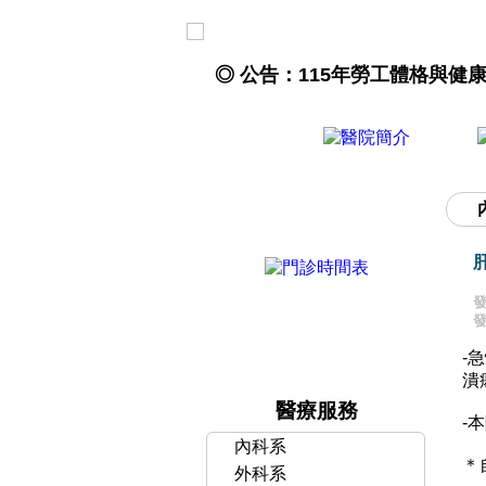
◎ 公告：115年勞工體格與
-
潰
醫療服務
-
內科系
＊
外科系