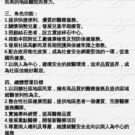
而美的地區醫院而努力。
三、角色功能：
1.提供快捷便利、優質的醫療服務。
2.關懷弱勢兒童，發展兒童早期療育。
3.照顧結石患者，設立震波碎石中心。
4.推動本院附近工廠健康檢查及預防保健服務。
5.發展社區高齡民眾長期照護與保健常識之衛教。
6.配合政府衛生政策，成為社會安全網最堅強的一環，促進
國民健康。
7.以病人為中心，建構安全的就醫環境，追求品質提昇，成
為社區信賴好鄰居。
四、總體營運目標
1.以回饋社區地區民眾，擁有高品質的醫療服務及提供區域
就醫便利性為主。
2.整合性社區健康照顧，提供地區患者一個優質、完善醫療
服務團隊。
3.實施專科經營，提高醫療品質
4.發展重點醫療，開發新醫療項目
5.尊重病人權利及尊嚴，維護就醫安全走向以病人為中心的
服務