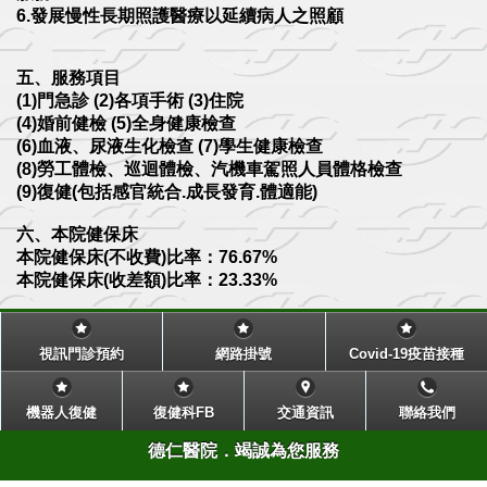
6.發展慢性長期照護醫療以延續病人之照顧
五、服務項目
(1)門急診 (2)各項手術 (3)住院
(4)婚前健檢 (5)全身健康檢查
(6)血液、尿液生化檢查 (7)學生健康檢查
(8)勞工體檢、巡迴體檢、汽機車駕照人員體格檢查
(9)復健(包括感官統合.成長發育.體適能)
六、本院健保床
本院健保床(不收費)比率：76.67%
本院健保床(收差額)比率：23.33%
視訊門診預約
網路掛號
Covid-19疫苗接種
機器人復健
復健科FB
交通資訊
聯絡我們
德仁醫院．竭誠為您服務