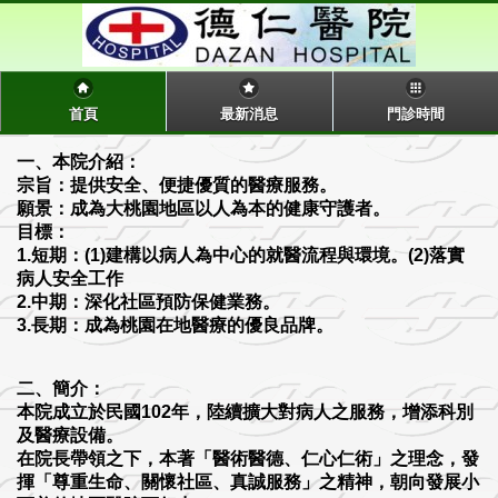
首頁
最新消息
門診時間
一、本院介紹：
宗旨：提供安全、便捷優質的醫療服務。
願景：成為大桃園地區以人為本的健康守護者。
目標：
1.短期：(1)建構以病人為中心的就醫流程與環境。(2)落實
病人安全工作
2.中期：深化社區預防保健業務。
3.長期：成為桃園在地醫療的優良品牌。
二、簡介：
本院成立於民國102年，陸續擴大對病人之服務，增添科別
及醫療設備。
在院長帶領之下，本著「醫術醫德、仁心仁術」之理念，發
揮「尊重生命、關懷社區、真誠服務」之精神，朝向發展小