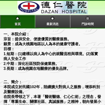
首頁
最新消息
門診時間
一、本院介紹：
宗旨：提供安全、便捷優質的醫療服務。
願景：成為大桃園地區以人為本的健康守護者。
目標：
1.短期：(1)建構以病人為中心的就醫流程與環境。(2)落實
病人安全工作
2.中期：深化社區預防保健業務。
3.長期：成為桃園在地醫療的優良品牌。
二、簡介：
本院成立於民國102年，陸續擴大對病人之服務，增添科別
及醫療設備。
在院長帶領之下，本著「醫術醫德、仁心仁術」之理念，發
揮「尊重生命、關懷社區、真誠服務」之精神，朝向發展小