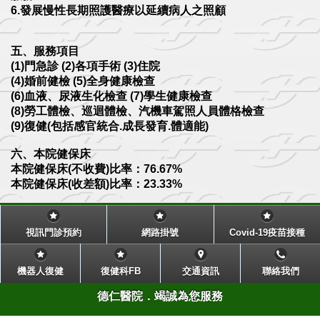
6.發展慢性長期照護醫療以延續病人之照顧
五、服務項目
(1)門急診 (2)各項手術 (3)住院
(4)婚前健檢 (5)全身健康檢查
(6)血液、尿液生化檢查 (7)學生健康檢查
(8)勞工體檢、巡迴體檢、汽機車駕照人員體格檢查
(9)復健(包括感官統合.成長發育.體適能)
六、本院健保床
本院健保床(不收費)比率：76.67%
本院健保床(收差額)比率：23.33%
視訊門診預約
網路掛號
Covid-19疫苗接種
機器人復健
復健科FB
交通資訊
聯絡我們
德仁醫院．竭誠為您服務