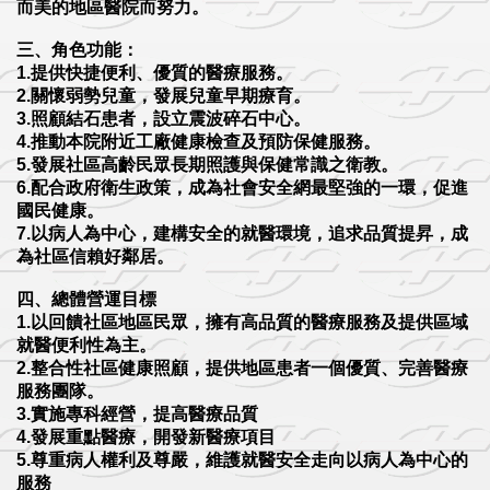
而美的地區醫院而努力。
三、角色功能：
1.提供快捷便利、優質的醫療服務。
2.關懷弱勢兒童，發展兒童早期療育。
3.照顧結石患者，設立震波碎石中心。
4.推動本院附近工廠健康檢查及預防保健服務。
5.發展社區高齡民眾長期照護與保健常識之衛教。
6.配合政府衛生政策，成為社會安全網最堅強的一環，促進
國民健康。
7.以病人為中心，建構安全的就醫環境，追求品質提昇，成
為社區信賴好鄰居。
四、總體營運目標
1.以回饋社區地區民眾，擁有高品質的醫療服務及提供區域
就醫便利性為主。
2.整合性社區健康照顧，提供地區患者一個優質、完善醫療
服務團隊。
3.實施專科經營，提高醫療品質
4.發展重點醫療，開發新醫療項目
5.尊重病人權利及尊嚴，維護就醫安全走向以病人為中心的
服務